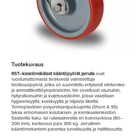
Tuotekuvaus
RST–keskiöreikäiset kääntöpyörät jarrulla
ovat
ruostumattomasta teräksestä valmistettuja
teollisuuspyöriä, jotka on suunniteltu erityisesti elintarvike-
ja ammattikeittiöympäristöihin. Ne soveltuvat vaunuihin,
hyllyratkaisuihin ja kuljetusastioihin, joissa vaaditaan
hygieenisyyttä, kestävyyttä ja hiljaista liikettä.
Termoplastinen polyuretaanijuoksupinta (Shore A 95)
takaa erinomaisen kulutuksen- ja kemikaalienkeston.
Saatavilla liuku- tai rullalaakereilla eri kokoluokissa (80–
200 mm), kantavuus jopa 300 kg. Jarrullinen
kääntömekanismi parantaa turvallisuutta ja hallittavuutta.