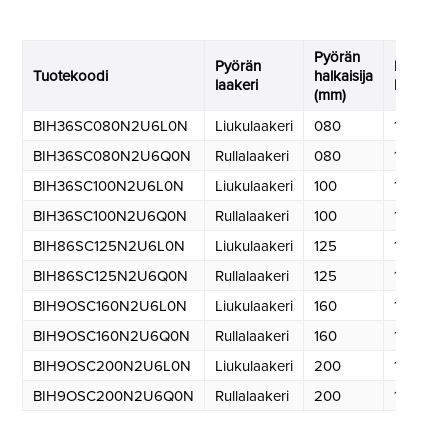
Pyörän
Pyörän
Keskiör
Tuotekoodi
halkaisija
laakeri
koko (
(mm)
BIH36SC080N2U6L0N
Liukulaakeri
080
13
BIH36SC080N2U6Q0N
Rullalaakeri
080
13
BIH36SC100N2U6L0N
Liukulaakeri
100
13
BIH36SC100N2U6Q0N
Rullalaakeri
100
13
BIH86SC125N2U6L0N
Liukulaakeri
125
13
BIH86SC125N2U6Q0N
Rullalaakeri
125
13
BIH9OSC160N2U6L0N
Liukulaakeri
160
13
BIH9OSC160N2U6Q0N
Rullalaakeri
160
13
BIH9OSC200N2U6L0N
Liukulaakeri
200
13
BIH9OSC200N2U6Q0N
Rullalaakeri
200
13