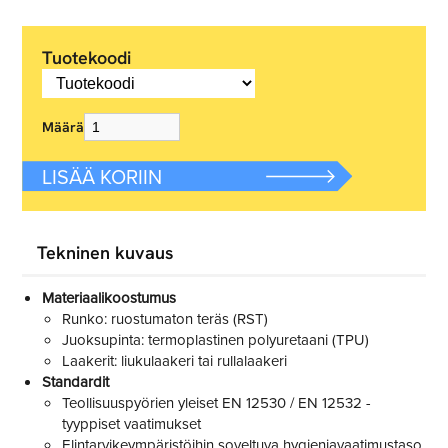
Tuotekoodi
Määrä
LISÄÄ KORIIN
Tekninen kuvaus
Materiaalikoostumus
Runko: ruostumaton teräs (RST)
Juoksupinta: termoplastinen polyuretaani (TPU)
Laakerit: liukulaakeri tai rullalaakeri
Standardit
Teollisuuspyörien yleiset EN 12530 / EN 12532 -
tyyppiset vaatimukset
Elintarvikeympäristöihin soveltuva hygieniavaatimustaso