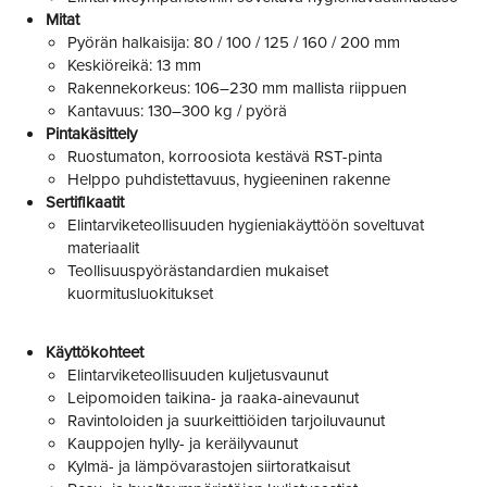
Mitat
Pyörän halkaisija: 80 / 100 / 125 / 160 / 200 mm
Keskiöreikä: 13 mm
Rakennekorkeus: 106–230 mm mallista riippuen
Kantavuus: 130–300 kg / pyörä
Pintakäsittely
Ruostumaton, korroosiota kestävä RST-pinta
Helppo puhdistettavuus, hygieeninen rakenne
Sertifikaatit
Elintarviketeollisuuden hygieniakäyttöön soveltuvat
materiaalit
Teollisuuspyörästandardien mukaiset
kuormitusluokitukset
Käyttökohteet
Elintarviketeollisuuden kuljetusvaunut
Leipomoiden taikina- ja raaka-ainevaunut
Ravintoloiden ja suurkeittiöiden tarjoiluvaunut
Kauppojen hylly- ja keräilyvaunut
Kylmä- ja lämpövarastojen siirtoratkaisut