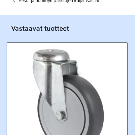
Pesu- ja huoltoympäristöjen kuljetusastiat
Vastaavat tuotteet