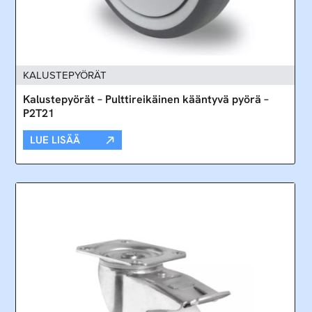
KALUSTEPYÖRÄT
Kalustepyörät – Pulttireikäinen kääntyvä pyörä –
P2T21
LUE LISÄÄ