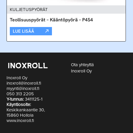
KULJETUSPYÖRÄT
Teollisuuspyörät – Kääntöpyörä – P4S4
LUE LISÄÄ
Ota yhteyttä
Inoxroll Oy
Inoxroll Oy
inoxroll@inoxroll.fi
myynti@inoxroll.fi
050 313 2205
Y-tunnus:
3411125-1
Käyntiosoite:
Keskikankaantie 30,
15860 Hollola
www.inoxroll.fi