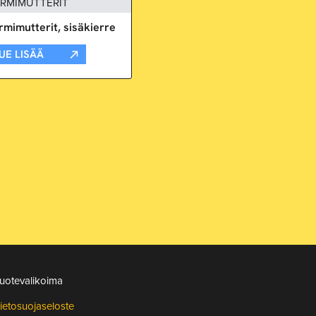
RMIMUTTERIT
rmimutterit, sisäkierre
UE LISÄÄ
uotevalikoima
ietosuojaseloste