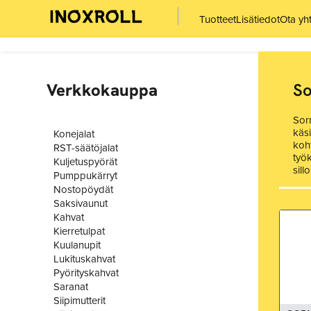
Tuotteet
Lisätiedot
Ota yh
Verkkokauppa
So
Sorm
käs
Konejalat
koht
RST-säätöjalat
työk
Kuljetuspyörät
sill
Pumppukärryt
Nostopöydät
Saksivaunut
Kahvat
Kierretulpat
Kuulanupit
Lukituskahvat
Pyörityskahvat
Saranat
Siipimutterit