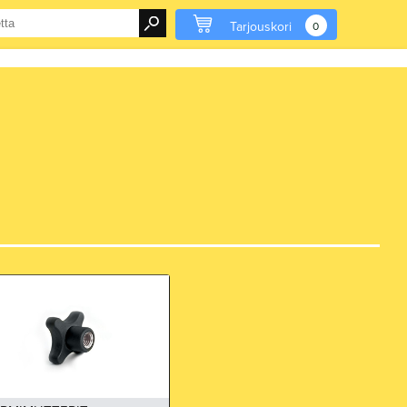
Tarjouskori
0