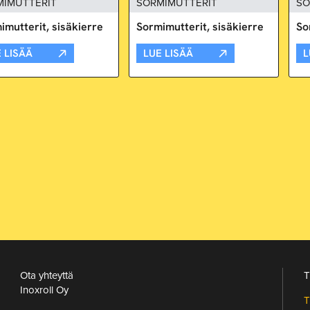
MIMUTTERIT
SORMIMUTTERIT
SO
imutterit, sisäkierre
Sormimutterit, sisäkierre
So
 LISÄÄ
LUE LISÄÄ
L
Ota yhteyttä
T
Inoxroll Oy
T