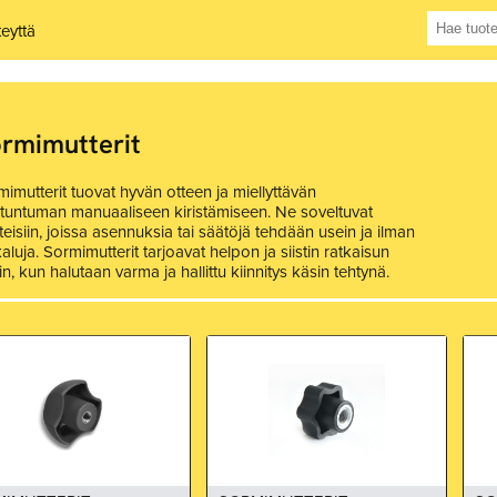
teyttä
rmimutterit
imutterit tuovat hyvän otteen ja miellyttävän
ituntuman manuaaliseen kiristämiseen. Ne soveltuvat
eisiin, joissa asennuksia tai säätöjä tehdään usein ja ilman
aluja. Sormimutterit tarjoavat helpon ja siistin ratkaisun
oin, kun halutaan varma ja hallittu kiinnitys käsin tehtynä.