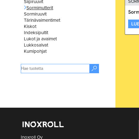
SOR
Siipiruuvit
Sormimutterit
Sorm
Sormiruuvit
Tärinävaimentimet
LUE
Kiskot
Indeksipultit
Lukot ja avaimet
Lukkosalvat
Kumipohjat
Inoxroll Oy