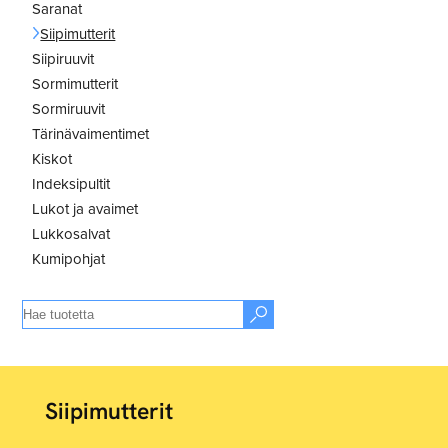
Saranat
Siipimutterit
Siipiruuvit
Sormimutterit
Sormiruuvit
Tärinävaimentimet
Kiskot
Indeksipultit
Lukot ja avaimet
Lukkosalvat
Kumipohjat
Siipimutterit