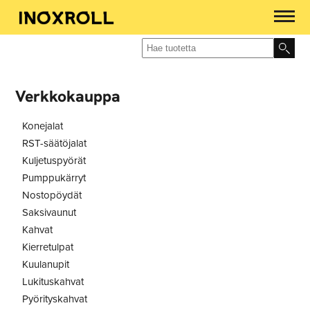
Verkkokauppa
Konejalat
RST-säätöjalat
Kuljetuspyörät
Pumppukärryt
Nostopöydät
Saksivaunut
Kahvat
Kierretulpat
Kuulanupit
Lukituskahvat
Pyörityskahvat