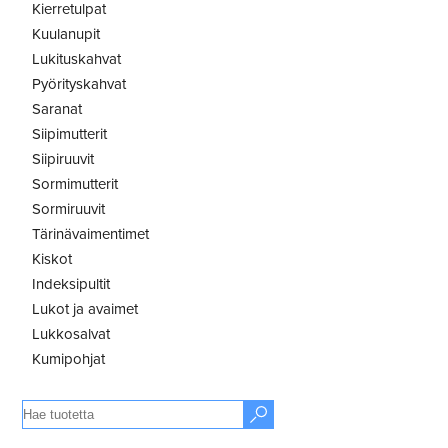
Kierretulpat
Kuulanupit
Lukituskahvat
Pyörityskahvat
Saranat
Siipimutterit
Siipiruuvit
Sormimutterit
Sormiruuvit
Tärinävaimentimet
Kiskot
Indeksipultit
Lukot ja avaimet
Lukkosalvat
Kumipohjat