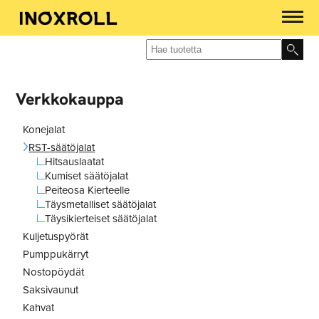
Verkkokauppa
Konejalat
RST-säätöjalat
Hitsauslaatat
Kumiset säätöjalat
Peiteosa Kierteelle
Täysmetalliset säätöjalat
Täysikierteiset säätöjalat
Kuljetuspyörät
Pumppukärryt
Nostopöydät
Saksivaunut
Kahvat