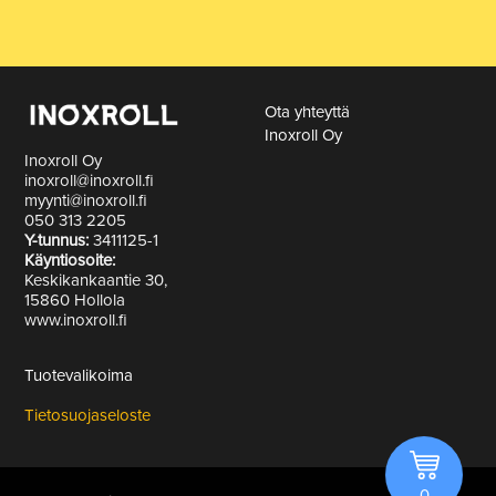
Ota yhteyttä
Inoxroll Oy
Inoxroll Oy
inoxroll@inoxroll.fi
myynti@inoxroll.fi
050 313 2205
Y-tunnus:
3411125-1
Käyntiosoite:
Keskikankaantie 30,
15860 Hollola
www.inoxroll.fi
Tuotevalikoima
Tietosuojaseloste
0