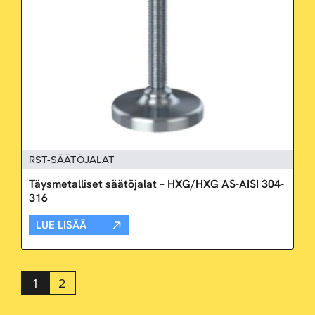
RST-SÄÄTÖJALAT
Täysmetalliset säätöjalat – HXG/HXG AS-AISI 304-
316
LUE LISÄÄ
1
2