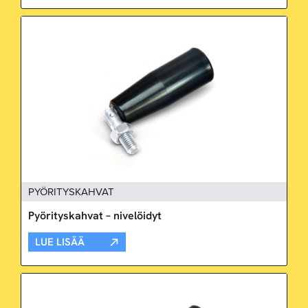
PYÖRITYSKAHVAT
Pyörityskahvat – nivelöidyt
LUE LISÄÄ