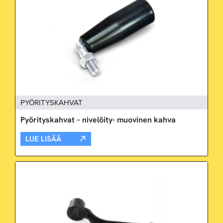
PYÖRITYSKAHVAT
Pyörityskahvat – nivelöity- muovinen kahva
LUE LISÄÄ