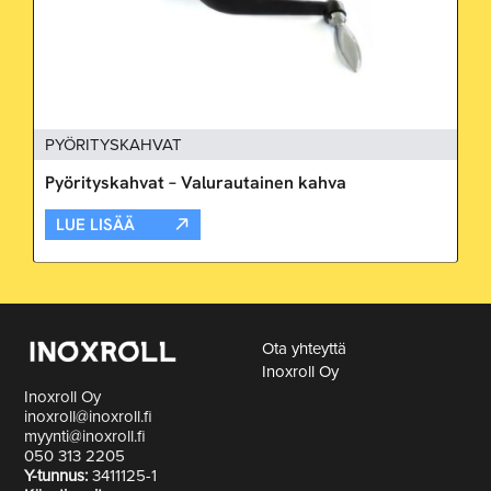
PYÖRITYSKAHVAT
Pyörityskahvat – Valurautainen kahva
LUE LISÄÄ
Ota yhteyttä
Inoxroll Oy
Inoxroll Oy
inoxroll@inoxroll.fi
myynti@inoxroll.fi
050 313 2205
Y-tunnus:
3411125-1