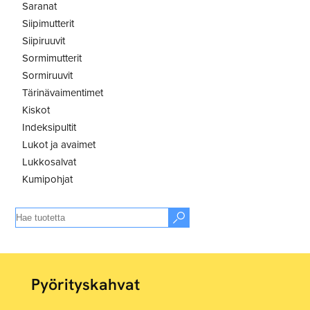
Saranat
Siipimutterit
Siipiruuvit
Sormimutterit
Sormiruuvit
Tärinävaimentimet
Kiskot
Indeksipultit
Lukot ja avaimet
Lukkosalvat
Kumipohjat
Pyörityskahvat