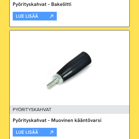
Pyörityskahvat – Bakeliitti
LUE LISÄÄ
PYÖRITYSKAHVAT
Pyörityskahvat – Muovinen kääntövarsi
LUE LISÄÄ