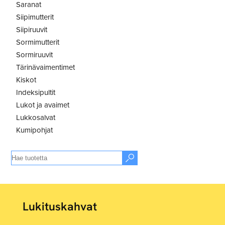
Saranat
Siipimutterit
Siipiruuvit
Sormimutterit
Sormiruuvit
Tärinävaimentimet
Kiskot
Indeksipultit
Lukot ja avaimet
Lukkosalvat
Kumipohjat
Lukituskahvat