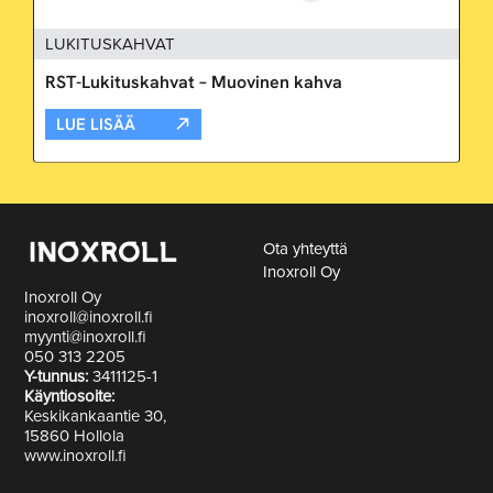
LUKITUSKAHVAT
RST-Lukituskahvat – Muovinen kahva
LUE LISÄÄ
Ota yhteyttä
Inoxroll Oy
Inoxroll Oy
inoxroll@inoxroll.fi
myynti@inoxroll.fi
050 313 2205
Y-tunnus:
3411125-1
Käyntiosoite:
Keskikankaantie 30,
15860 Hollola
www.inoxroll.fi