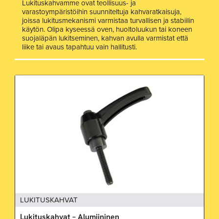
Lukituskahvamme ovat teollisuus- ja
varastoympäristöihin suunniteltuja kahvaratkaisuja,
joissa lukitusmekanismi varmistaa turvallisen ja stabiilin
käytön. Olipa kyseessä oven, huoltoluukun tai koneen
suojaläpän lukitseminen, kahvan avulla varmistat että
liike tai avaus tapahtuu vain hallitusti.
LUKITUSKAHVAT
Lukituskahvat – Alumiininen