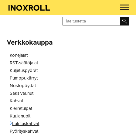
Verkkokauppa
Konejalat
RST-säätöjalat
Kuljetuspyörät
Pumppukärryt
Nostopöydät
Saksivaunut
Kahvat
Kierretulpat
Kuulanupit
Lukituskahvat
Pyörityskahvat