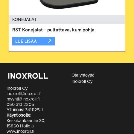
KONEJALAT
RST-Konejalat – pultattava, kumipohja
LUE LISÄÄ
Ota yhteyttä
Inoxroll Oy
Inoxroll Oy
inoxroll@inoxroll.fi
myynti@inoxroll.fi
050 313 2205
Y-tunnus:
3411125-1
Käyntiosoite:
Keskikankaantie 30,
15860 Hollola
www.inoxroll.fi