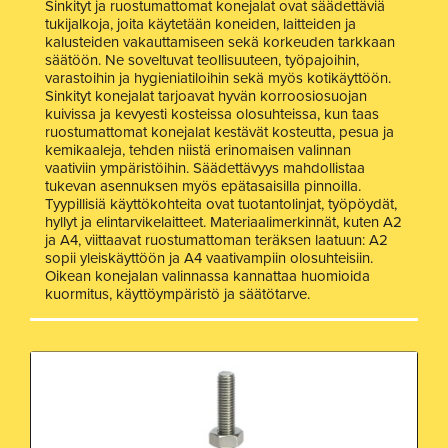
Sinkityt ja ruostumattomat konejalat ovat säädettäviä
tukijalkoja, joita käytetään koneiden, laitteiden ja
kalusteiden vakauttamiseen sekä korkeuden tarkkaan
säätöön. Ne soveltuvat teollisuuteen, työpajoihin,
varastoihin ja hygieniatiloihin sekä myös kotikäyttöön.
Sinkityt konejalat tarjoavat hyvän korroosiosuojan
kuivissa ja kevyesti kosteissa olosuhteissa, kun taas
ruostumattomat konejalat kestävät kosteutta, pesua ja
kemikaaleja, tehden niistä erinomaisen valinnan
vaativiin ympäristöihin. Säädettävyys mahdollistaa
tukevan asennuksen myös epätasaisilla pinnoilla.
Tyypillisiä käyttökohteita ovat tuotantolinjat, työpöydät,
hyllyt ja elintarvikelaitteet. Materiaalimerkinnät, kuten A2
ja A4, viittaavat ruostumattoman teräksen laatuun: A2
sopii yleiskäyttöön ja A4 vaativampiin olosuhteisiin.
Oikean konejalan valinnassa kannattaa huomioida
kuormitus, käyttöympäristö ja säätötarve.