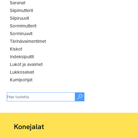
Saranat
Siipimutterit
Siipiruuvit
Sormimutterit
Sormiruuvit
Tärinävaimentimet
Kiskot
Indeksipultit
Lukot ja avaimet
Lukkosalvat
Kumipohjat
Konejalat