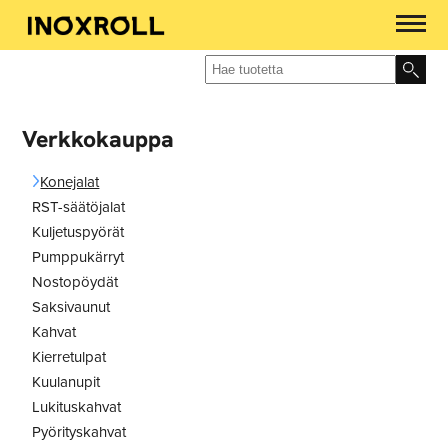
Verkkokauppa
Konejalat
RST-säätöjalat
Kuljetuspyörät
Pumppukärryt
Nostopöydät
Saksivaunut
Kahvat
Kierretulpat
Kuulanupit
Lukituskahvat
Pyörityskahvat